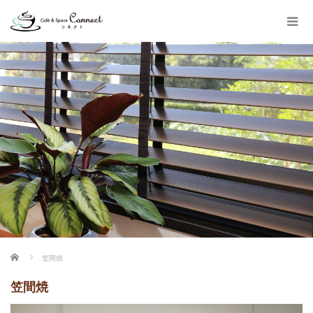
ホーム
笠間焼
笠間焼